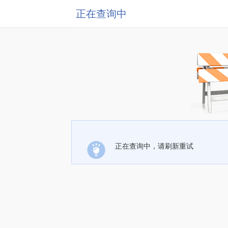
正在查询中
正在查询中，请刷新重试